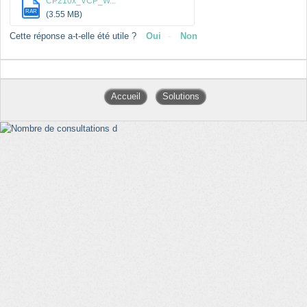
CP210x_VCP_W...
RAR
(3.55 MB)
Cette réponse a-t-elle été utile ?
Oui
Non
Accueil
Solutions