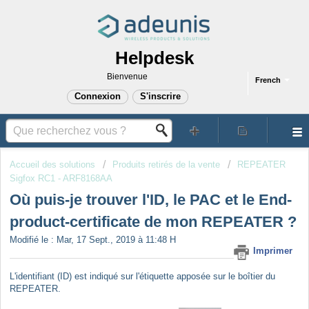
Helpdesk
Bienvenue
French
Connexion
S'inscrire
Accueil des solutions
Produits retirés de la vente
REPEATER
Sigfox RC1 - ARF8168AA
Où puis-je trouver l'ID, le PAC et le End-
product-certificate de mon REPEATER ?
Modifié le : Mar, 17 Sept., 2019 à 11:48 H
Imprimer
L'identifiant (ID) est indiqué sur l'étiquette apposée sur le boîtier du
REPEATER.