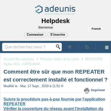
Helpdesk
Bienvenue
French
Connexion
S'inscrire
Accueil des solutions
Produits retirés de la vente
REPEATER
Sigfox RC1 - ARF8168AA
Comment être sûr que mon REPEATER
est correctement installé et fonctionnel ?
Modifié le : Mar, 17 Sept., 2019 à 11:51 H
Imprimer
Suivre la procédure pas-à-pas fournie par l'application
REPEATER
Vérifier la couverture du réseau avant l'installation du