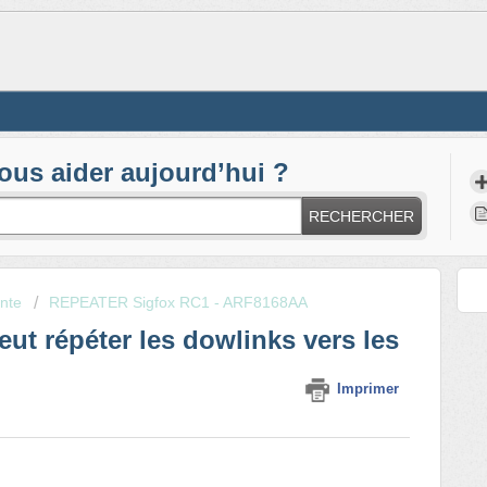
s aider aujourd’hui ?
RECHERCHER
ente
REPEATER Sigfox RC1 - ARF8168AA
ut répéter les dowlinks vers les
Imprimer